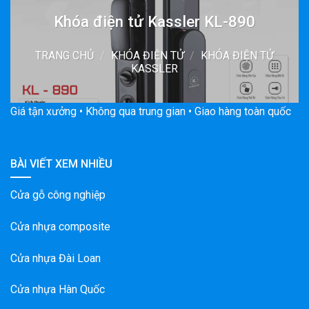
Khóa điện tử Kassler KL-890
TRANG CHỦ
/
KHÓA ĐIỆN TỬ
/
KHÓA ĐIỆN TỬ
KASSLER
Giá tận xưởng • Không qua trung gian • Giao hàng toàn quốc
BÀI VIẾT XEM NHIỀU
Cửa gỗ công nghiệp
Cửa nhựa composite
Cửa nhựa Đài Loan
Cửa nhựa Hàn Quốc