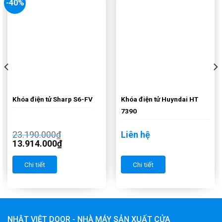
-40%
Khóa điện tử Sharp S6-FV
Khóa điện tử Huyndai HT
7390
23.190.000
₫
Liên hệ
13.914.000
₫
Chi tiết
Chi tiết
NHẬT VIỆT DOOR - NHÀ MÁY SẢN XUẤT CỬA