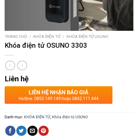
TRANG CHỦ
/
KHÓA ĐIỆN TỬ
/
KHÓA ĐIỆN TỬ USUNO
Khóa điện tử OSUNO 3303
Liên hệ
LIÊN HỆ NHẬN BÁO GIÁ
Hotline: 0855.149.149 hoặc 0842.111.444
Danh mục:
KHÓA ĐIỆN TỬ
,
Khóa điện tử USUNO