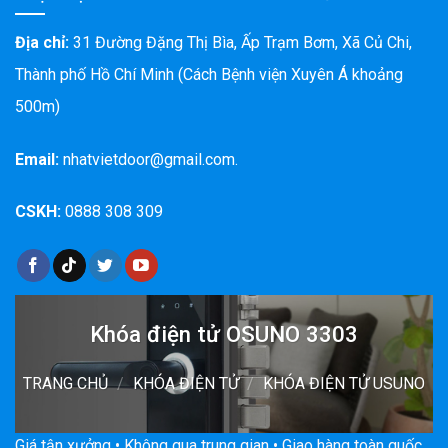
Địa chỉ:
31 Đường Đặng Thị Bìa, Ấp Trạm Bơm, Xã Củ Chi,
Thành phố Hồ Chí Minh (Cách Bệnh viện Xuyên Á khoảng
500m)
Email:
nhatvietdoor@gmail.com.
CSKH:
0888 308 309
Khóa điện tử OSUNO 3303
TRANG CHỦ
/
KHÓA ĐIỆN TỬ
/
KHÓA ĐIỆN TỬ USUNO
Giá tận xưởng • Không qua trung gian • Giao hàng toàn quốc