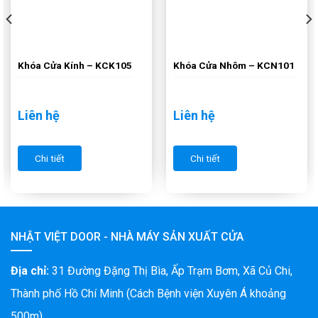
Khóa Cửa Kính – KCK105
Khóa Cửa Nhôm – KCN101
Liên hệ
Liên hệ
Chi tiết
Chi tiết
NHẬT VIỆT DOOR - NHÀ MÁY SẢN XUẤT CỬA
Địa chỉ:
31 Đường Đặng Thị Bìa, Ấp Trạm Bơm, Xã Củ Chi,
Thành phố Hồ Chí Minh (Cách Bệnh viện Xuyên Á khoảng
500m)