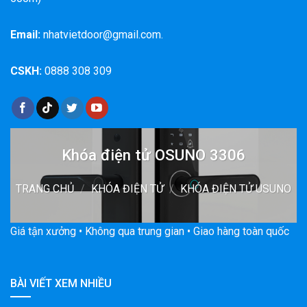
Email:
nhatvietdoor@gmail.com.
CSKH:
0888 308 309
Khóa điện tử OSUNO 3306
TRANG CHỦ
/
KHÓA ĐIỆN TỬ
/
KHÓA ĐIỆN TỬ USUNO
Giá tận xưởng • Không qua trung gian • Giao hàng toàn quốc
BÀI VIẾT XEM NHIỀU