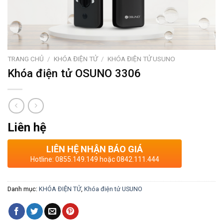
TRANG CHỦ
/
KHÓA ĐIỆN TỬ
/
KHÓA ĐIỆN TỬ USUNO
Khóa điện tử OSUNO 3306
Liên hệ
LIÊN HỆ NHẬN BÁO GIÁ
Hotline: 0855.149.149 hoặc 0842.111.444
Danh mục:
KHÓA ĐIỆN TỬ
,
Khóa điện tử USUNO