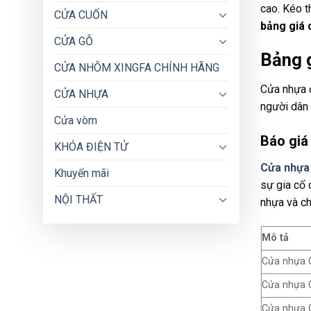
cao. Kéo t
CỬA CUỐN
bảng giá
CỬA GỖ
Bảng 
CỬA NHÔM XINGFA CHÍNH HÃNG
Cửa nhựa đ
CỬA NHỰA
người dân 
Cửa vòm
Báo giá
KHÓA ĐIỆN TỬ
Cửa nhựa
Khuyến mãi
sự gia cố 
NỘI THẤT
nhựa và ch
Mô tả
Cửa nhựa 
Cửa nhựa 
Cửa nhựa 