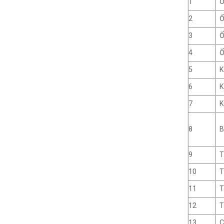
1
Ô
2
Ô
3
Ô
4
Ô
5
K
6
K
7
K
8
B
9
T
10
T
11
T
12
T
13
C