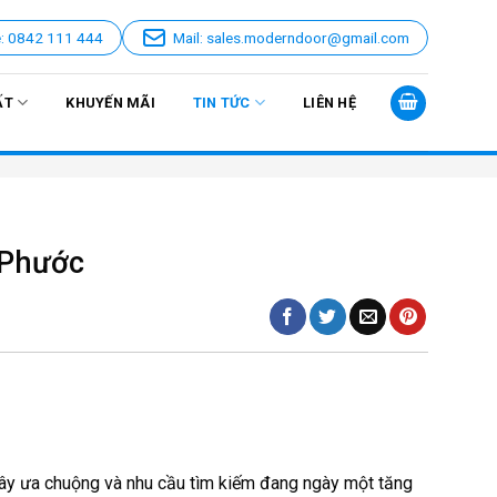
e: 0842 111 444
Mail: sales.moderndoor@gmail.com
ẤT
KHUYẾN MÃI
TIN TỨC
LIÊN HỆ
h Phước
ây ưa chuộng và nhu cầu tìm kiếm đang ngày một tăng