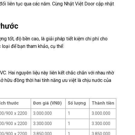
ổi liên tục qua các năm. Cùng Nhật Việt Door cập nhật
 Phước
g tốt, độ bền cao, là giải pháp tiết kiệm chi phí cho
 loại để bạn tham khảo, cụ thể:
C. Hai nguyên liệu này liên kết chắc chắn với nhau nhờ
 hữu đồng thời hai tính năng ưu việt là chịu nước của
ích thước
Đơn giá (VNĐ)
Số lượng
Thành tiền
00/900 x 2200
3.000.000
1
3.000.000
00/900 x 2200
3.300.000
1
3.300.000
00/900 x 2200
3.850.000
1
3.850.000