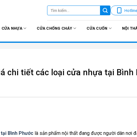
Tìm
Hotlin
kiếm:
CỬA NHỰA
CỬA CHỐNG CHÁY
CỬA CUỐN
NỘI TH
á chi tiết các loại cửa nhựa tại Bìn
tại Bình Phước
là sản phẩm nội thất đang được người dân nơi đ