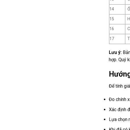
14
Ố
15
H
16
C
17
T
Lưu ý:
Bảng
hợp. Quý k
Hướng 
Để tính gi
Đo chính x
Xác định đ
Lựa chọn m
Khi đã có 