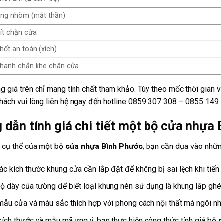
ng nhòm (mắt thần)
ít chặn cửa
hốt an toàn (xích)
hanh chắn khe chân cửa
 giá trên chỉ mang tính chất tham khảo. Tùy theo mốc thời gian v
hách vui lòng liên hệ ngay đến hotline 0859 307 308 – 0855 149
dẫn tính giá chi tiết một bộ cửa nhựa
á cụ thể của một bộ
cửa nhựa Bình Phước
, bạn cần dựa vào nhữn
ác kích thước khung cửa cần lắp đặt để không bị sai lệch khi tiến 
ộ dày của tường để biết loại khung nên sử dụng là khung lắp ghép
ẫu cửa và màu sắc thích hợp với phong cách nội thất mà ngôi nh
kích thước và mẫu mã ưng ý, bạn thực hiện công thức tính giá bộ