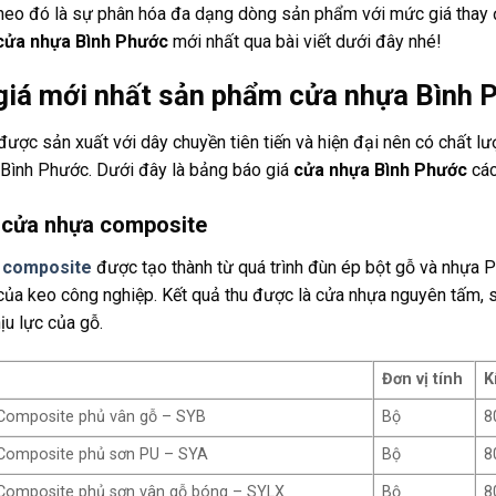
heo đó là sự phân hóa đa dạng dòng sản phẩm với mức giá thay đ
cửa nhựa Bình Phước
mới nhất qua bài viết dưới đây nhé!
giá mới nhất sản phẩm cửa nhựa Bình
ược sản xuất với dây chuyền tiên tiến và hiện đại nên có chất lượn
Bình Phước. Dưới đây là bảng báo giá
cửa nhựa Bình Phước
các
 cửa nhựa composite
 composite
được tạo thành từ quá trình đùn ép bột gỗ và nhựa PV
của keo công nghiệp. Kết quả thu được là cửa nhựa nguyên tấm, sở
ịu lực của gỗ.
Đơn vị tính
K
Composite phủ vân gỗ – SYB
Bộ
8
Composite phủ sơn PU – SYA
Bộ
8
Composite phủ sơn vân gỗ bóng – SYLX
Bộ
8