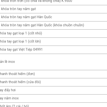
̉ khóa tròn trơn (có chìa và không chìa) K.9500
̉ khóa tròn tay nắm gạt
̉ khóa tròn tay nắm gạt Hàn Quốc
̉ khóa tròn tay nắm gạt Hàn Quốc (khóa chuồn chuồn)
hóa tay gạt loại 1 (cốt nhỏ)
hóa tay gạt loại 1 (cốt lớn)
hóa tay gạt Việt Tiệp 04991
ản lề inox
hanh thoát hiểm (đơn)
hanh thoát hiểm (cửa đôi)
ay đẩy hơi
ay nắm inox
hốt âm (2 cái / bộ)