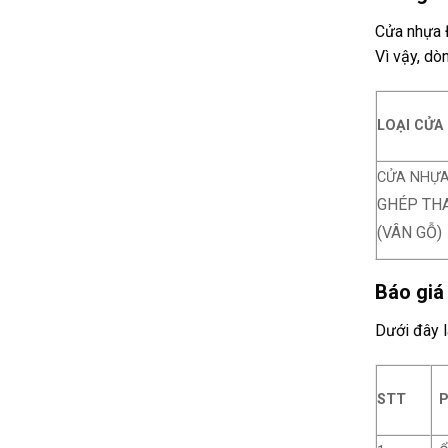
Cửa nhựa Đ
Vì vậy, dò
LOẠI CỬA
CỬA NHỰA
GHÉP TH
(VÂN GỖ)
Báo giá
Dưới đây l
STT
P