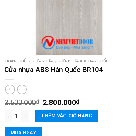
TRANG CHỦ
/
CỬA NHỰA
/
CỬA NHỰA ABS HÀN QUỐC
Cửa nhựa ABS Hàn Quốc BR104
3.500.000
₫
2.800.000
₫
Cửa nhựa ABS Hàn Quốc BR104 số lượng
THÊM VÀO GIỎ HÀNG
MUA NGAY