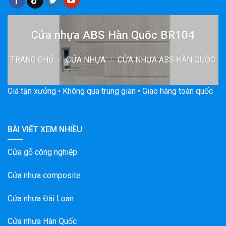
Cửa nhựa ABS Hàn Quốc BR104
TRANG CHỦ
/
CỬA NHỰA
/
CỬA NHỰA ABS HÀN QUỐC
Giá tận xưởng • Không qua trung gian • Giao hàng toàn quốc
BÀI VIẾT XEM NHIỀU
Cửa gỗ công nghiệp
Cửa nhựa composite
Cửa nhựa Đài Loan
Cửa nhựa Hàn Quốc