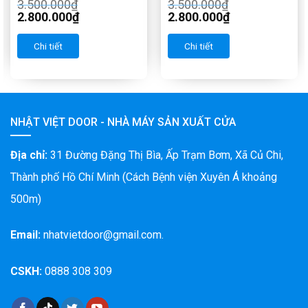
3.500.000
₫
3.500.000
₫
2.800.000
₫
2.800.000
₫
Chi tiết
Chi tiết
NHẬT VIỆT DOOR - NHÀ MÁY SẢN XUẤT CỬA
Địa chỉ:
31 Đường Đặng Thị Bìa, Ấp Trạm Bơm, Xã Củ Chi,
Thành phố Hồ Chí Minh (Cách Bệnh viện Xuyên Á khoảng
500m)
Email:
nhatvietdoor@gmail.com.
CSKH:
0888 308 309