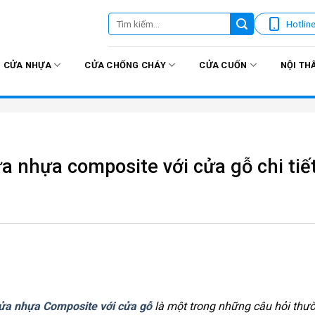
Tìm
Hotlin
kiếm:
CỬA NHỰA
CỬA CHỐNG CHÁY
CỬA CUỐN
NỘI TH
a nhựa composite với cửa gỗ chi tiế
ửa nhựa Composite với cửa gỗ
là một trong những câu hỏi thườ