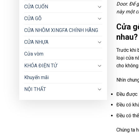
Door. Để g
CỬA CUỐN
này một cá
CỬA GỖ
Cửa gỗ
CỬA NHÔM XINGFA CHÍNH HÃNG
nhau
CỬA NHỰA
Trước khi 
Cửa vòm
loại cửa n
KHÓA ĐIỆN TỬ
cho không 
Khuyến mãi
Nhìn chung
NỘI THẤT
Đều được s
Đều có khả
Đều có thể
Chúng ta h