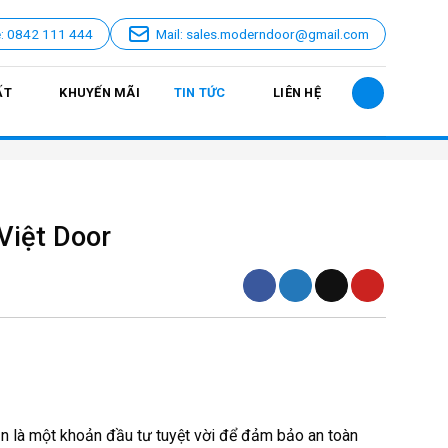
e: 0842 111 444
Mail: sales.moderndoor@gmail.com
ẤT
KHUYẾN MÃI
TIN TỨC
LIÊN HỆ
Việt Door
n là một khoản đầu tư tuyệt vời để đảm bảo an toàn