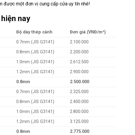
m được một đơn vị cung cấp cửa uy tín nhé!
 hiện nay
Độ dày thép cánh
Đơn giá (VNĐ/m²)
0.7mm (JIS G3141)
2.100.000
0.8mm (JIS G3141)
2.200.000
1.0mm (JIS G3141)
2.612.500
1.2mm (JIS G3141)
2.900.000
0.8mm
2.500.000
0.7mm (JIS G3141)
2.325.000
0.8mm (JIS G3141)
2.400.000
1.0mm (JIS G3141)
2.800.000
1.2mm (JIS G3141)
3.125.000
0.8mm
2.775.000