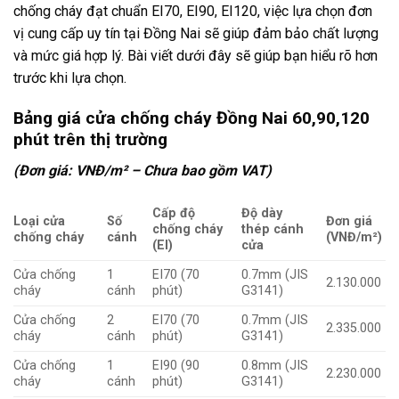
chống cháy đạt chuẩn EI70, EI90, EI120, việc lựa chọn đơn
vị cung cấp uy tín tại Đồng Nai sẽ giúp đảm bảo chất lượng
và mức giá hợp lý. Bài viết dưới đây sẽ giúp bạn hiểu rõ hơn
trước khi lựa chọn.
Bảng giá cửa chống cháy Đồng Nai 60,90,120
phút trên thị trường
(Đơn giá: VNĐ/m² – Chưa bao gồm VAT)
Cấp độ
Độ dày
Loại cửa
Số
Đơn giá
chống cháy
thép cánh
chống cháy
cánh
(VNĐ/m²)
(EI)
cửa
Cửa chống
1
EI70 (70
0.7mm (JIS
2.130.000
cháy
cánh
phút)
G3141)
Cửa chống
2
EI70 (70
0.7mm (JIS
2.335.000
cháy
cánh
phút)
G3141)
Cửa chống
1
EI90 (90
0.8mm (JIS
2.230.000
cháy
cánh
phút)
G3141)