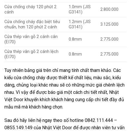
Cửa chống cháy 120 phút 2
1.0mm (JIS
2.800.000
cánh
G3141)
Cửa chống cháy đặc biệt tiêu
1.2mm (JIS
3.125.000
chuẩn, hơn 120 phút 2 cánh
G3141)
Cửa thép vân gỗ 2 cánh cân
0.8mm
2.775.000
(EI70)
Cửa thép vân gỗ 2 cánh lệch
0.8mm
2.775.000
(EI70)
Tuy nhiên bảng giá trên chỉ mang tính chất tham khảo. Các
kiểu cửa chống cháy được thiết kế chất liệu, màu sắc, kiểu
dáng, chủng loại khác nhau sẽ có những mức giá chênh lệch
nhau. Vì vậy để được báo giá một cách chi tiết nhất, Nhật
Việt Door khuyến khích khách hàng cung cấp chi tiết đầy đủ
mẫu mã mà khách hàng chọn.
Sau đó hãy liên hệ ngay theo số hotline 0842.111.444 –
0855.149.149 của Nhật Việt Door để được nhân viên tư vấn