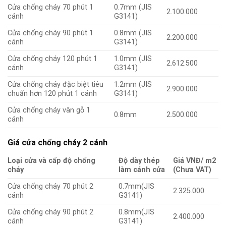
Cửa chống cháy 70 phút 1
0.7mm (JIS
2.100.000
cánh
G3141)
Cửa chống cháy 90 phút 1
0.8mm (JIS
2.200.000
cánh
G3141)
Cửa chống cháy 120 phút 1
1.0mm (JIS
2.612.500
cánh
G3141)
Cửa chống cháy đặc biệt tiêu
1.2mm (JIS
2.900.000
chuẩn hơn 120 phút 1 cánh
G3141)
Cửa chống cháy vân gỗ 1
0.8mm
2.500.000
cánh
Giá cửa chống cháy 2 cánh
Loại cửa và cấp độ chống
Độ dày thép
Giá VNĐ/ m2
cháy
làm cánh cửa
(Chưa VAT)
Cửa chống cháy 70 phút 2
0.7mm(JIS
2.325.000
cánh
G3141)
Cửa chống cháy 90 phút 2
0.8mm(JIS
2.400.000
cánh
G3141)