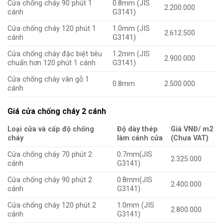
Cửa chống cháy 90 phút 1
0.8mm (JIS
2.200.000
cánh
G3141)
Cửa chống cháy 120 phút 1
1.0mm (JIS
2.612.500
cánh
G3141)
Cửa chống cháy đặc biệt tiêu
1.2mm (JIS
2.900.000
chuẩn hơn 120 phút 1 cánh
G3141)
Cửa chống cháy vân gỗ 1
0.8mm
2.500.000
cánh
Giá cửa chống cháy 2 cánh
Loại cửa và cấp độ chống
Độ dày thép
Giá VNĐ/ m2
cháy
làm cánh cửa
(Chưa VAT)
Cửa chống cháy 70 phút 2
0.7mm(JIS
2.325.000
cánh
G3141)
Cửa chống cháy 90 phút 2
0.8mm(JIS
2.400.000
cánh
G3141)
Cửa chống cháy 120 phút 2
1.0mm (JIS
2.800.000
cánh
G3141)